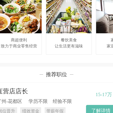
商超便利
餐饮美食
致力于商业零售经营
让生活更有滋味
家
推荐职位
直营店店长
15-17万
广州-花都区 学历不限 经验不限
了解详情
岗位晋升
绩效资金
带薪年假